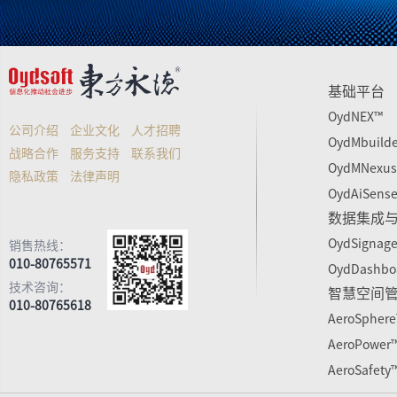
基础平台
OydNEX™
公司介绍
企业文化
人才招聘
OydMbuild
战略合作
服务支持
联系我们
OydMNexu
隐私政策
法律声明
OydAiSens
数据集成
OydSignag
销售热线：
010-80765571
OydDashbo
技术咨询：
智慧空间
010-80765618
AeroSpher
AeroPower
AeroSafety