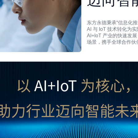
东方永德秉承“信息化
AI 与 IoT 技术
AI+IoT 产业的快
场景，携手全球合作伙
以
AI+IoT
为核心
助力行业迈向智能未