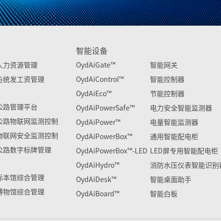
智能设备
人力资源管理
OydAiGate™
智能网关
与统发工资管理
OydAiControl™
智能控制器
OydAiEco™
节能控制器
公路管理平台
OydAiPowerSafe™
电力安全智能监测器
公路物联网监测控制
OydAiPower™
电量智能监测器
物联网安全监测控制
OydAiPowerBox™
通用智能配电柜
公路数字标牌管理
OydAiPowerBox™-LED
LED屏专用智能配电柜
OydAiHydro™
消防水压仪表智能识别
标本馆综合管理
OydAiDesk™
智能桌面助手
博物馆综合管理
OydAiBoard™
智能白板