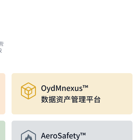
。
营
设