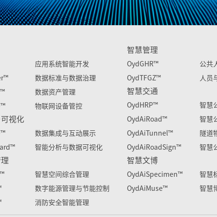
智慧管理
应用系统智能开发
OydGHR™
公共
er™
数据标准与数据治理
OydTFGZ™
人员
智慧交通
s™
数据资产管理
OydHRP™
智慧
e™
物联网设备管控
与可视化
OydAiRoad™
智慧
e™
数据集成与互动展示
OydAiTunnel™
隧道
ard™
智能分析与数据可视化
OydAiRoadSign™
智慧
管理
智慧文博
e™
智慧空间综合管理
OydAiSpecimen™
智慧
™
数字能源管理与节能控制
OydAiMuse™
智慧
™
消防安全智能管理