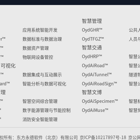
智慧管理
应用系统智能开发
OydGHR™
公共
er™
数据标准与数据治理
OydTFGZ™
人员
智慧交通
s™
数据资产管理
OydHRP™
智慧
e™
物联网设备管控
与可视化
OydAiRoad™
智慧
e™
数据集成与互动展示
OydAiTunnel™
隧道
ard™
智能分析与数据可视化
OydAiRoadSign™
智慧
管理
智慧文博
e™
智慧空间综合管理
OydAiSpecimen™
智慧
™
数字能源管理与节能控制
OydAiMuse™
智慧
™
消防安全智能管理
6版权所有：东方永德软件（北京）有限公司 京ICP备10217897号-18 京公网安备