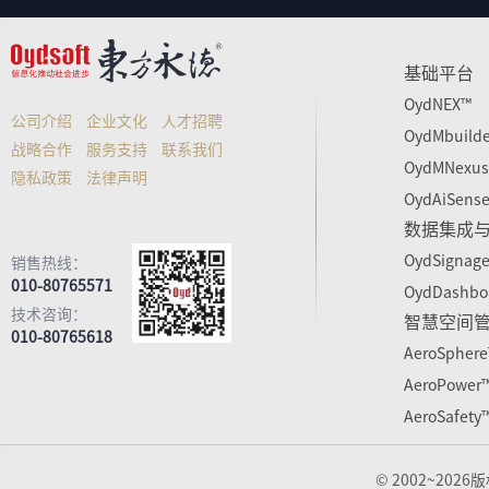
基础平台
OydNEX™
公司介绍
企业文化
人才招聘
OydMbuild
战略合作
服务支持
联系我们
OydMNexu
隐私政策
法律声明
OydAiSens
数据集成
OydSignag
销售热线：
010-80765571
OydDashbo
技术咨询：
智慧空间
010-80765618
AeroSpher
AeroPower
AeroSafety
© 2002~202