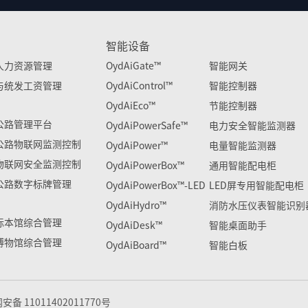
智能设备
人力资源管理
OydAiGate™
智能网关
与统发工资管理
OydAiControl™
智能控制器
OydAiEco™
节能控制器
公路管理平台
OydAiPowerSafe™
电力安全智能监测器
公路物联网监测控制
OydAiPower™
电量智能监测器
物联网安全监测控制
OydAiPowerBox™
通用智能配电柜
公路数字标牌管理
OydAiPowerBox™-LED
LED屏专用智能配电柜
OydAiHydro™
消防水压仪表智能识别
标本馆综合管理
OydAiDesk™
智能桌面助手
博物馆综合管理
OydAiBoard™
智能白板
 11011402011770号